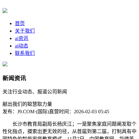
首页
关于我们
ai资讯
ai动态
联系我们
新闻资讯
关注行业动态、报道公司新闻
献出我们的聪慧取力量
发布：J9.COM·(国际)直营
时间：2026-02-03 05:45
长沙市教育局副局长杨庆江；一是聚焦家庭问题阐发取个
性化指点，摸索出更无效的径，从首届到第二届，打制具有中
国特色的智能家庭教育模式。11月7日，中国教育网、华德英