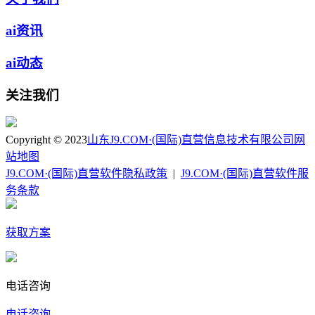
ai资讯
ai动态
关注我们
Copyright © 2023
山东J9.COM·(国际)直营信息技术有限公司
网
站地图
J9.COM·(国际)直营软件隐私政策
|
J9.COM·(国际)直营软件服
务条款
获取方案
电话咨询
电话咨询