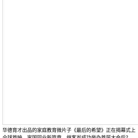
华德育才出品的家庭教育微片子《最后的希望》正在揭幕式上
全球首映，家国同业新篇章。继客岁成功举办首届大会后？