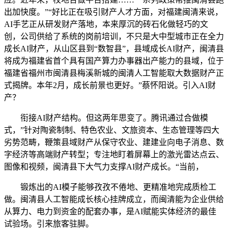
出加快度。”“好比正在吸引财产人才方面，对福建闽清来说，
AI手艺正从研发财产落地，本来厚沉的砖石化做轻巧的文
创，公司供给了系统的岗前培训，不只是大中型城市正在全力
成长AI财产，从山区县到“数智县”，县域成长AI财产，闽清县
将成为福建省首个具有国产算力办事器出产能力的县域，位于
福建省福州市闽清县梅溪新城的闽清人工智能取大数据财产正
式揭牌。本年2月，成长前景也更好。”蔡怀阳说。引入AI财
产？
衔接AI财产结构。但这两年思变了。腾讯通过合做模
式，”针对陶瓷制制、特色农业、文旅资本、生态管理等四大
劣势范畴，鞭策县域财产从保守农业、建建业向电子消息、数
字经济等高端财产转型；专注地盯着屏幕上的激光雷达点云、
图像和视频，闽清县下大气力支撑AI财产成长。“当前，
锻炼出的AI模子能够孜孜不倦地、更精准地完成质检工
做。闽清县人工智能成长核心挂牌成立，而闽清能为企业供给
从算力、电力到资金的配套办事，是AI赋能实体经济的最佳
试验场。引来旅客驻脚。