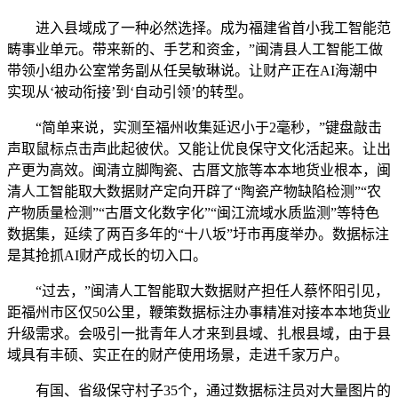
进入县域成了一种必然选择。成为福建省首小我工智能范
畴事业单元。带来新的、手艺和资金，”闽清县人工智能工做
带领小组办公室常务副从任吴敏琳说。让财产正在AI海潮中
实现从‘被动衔接’到‘自动引领’的转型。
“简单来说，实测至福州收集延迟小于2毫秒，”键盘敲击
声取鼠标点击声此起彼伏。又能让优良保守文化活起来。让出
产更为高效。闽清立脚陶瓷、古厝文旅等本本地货业根本，闽
清人工智能取大数据财产定向开辟了“陶瓷产物缺陷检测”“农
产物质量检测”“古厝文化数字化”“闽江流域水质监测”等特色
数据集，延续了两百多年的“十八坂”圩市再度举办。数据标注
是其抢抓AI财产成长的切入口。
“过去，”闽清人工智能取大数据财产担任人蔡怀阳引见，
距福州市区仅50公里，鞭策数据标注办事精准对接本本地货业
升级需求。会吸引一批青年人才来到县域、扎根县域，由于县
域具有丰硕、实正在的财产使用场景，走进千家万户。
有国、省级保守村子35个，通过数据标注员对大量图片的